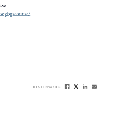
.se
w.gbgscout.se/
Dela på X
Dela på Facebook
Dela på Linkedin
Dela med E-post
DELA DENNA SIDA