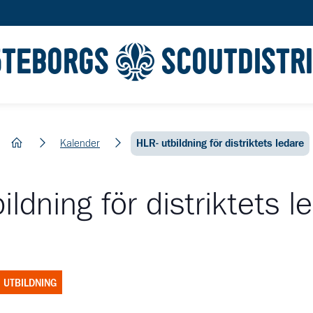
ÖTEBORGS
SCOUTDISTR
hem
Kalender
HLR- utbildning för distriktets ledare
ildning för distriktets l
UTBILDNING