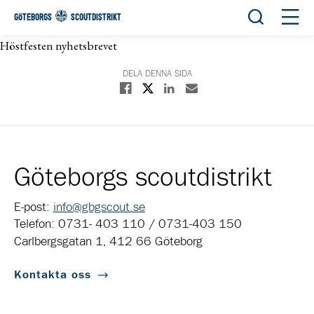
Öppna sök
Öppn
GÖTEBORGS
SCOUTDISTRIKT
Höstfesten nyhetsbrevet
DELA DENNA SIDA
Dela på X
Dela på Facebook
Dela på Linkedin
Dela med E-post
Göteborgs scoutdistrikt
E-post:
info@gbgscout.se
Telefon: 0731- 403 110 / 0731-403 150
Carlbergsgatan 1, 412 66 Göteborg
Kontakta oss