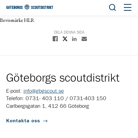
Öppna sök
Öppn
GÖTEBORGS
SCOUTDISTRIKT
Bevismärke HLR
DELA DENNA SIDA
Dela på X
Dela på Facebook
Dela på Linkedin
Dela med E-post
Göteborgs scoutdistrikt
E-post:
info@gbgscout.se
Telefon: 0731- 403 110 / 0731-403 150
Carlbergsgatan 1, 412 66 Göteborg
Kontakta oss