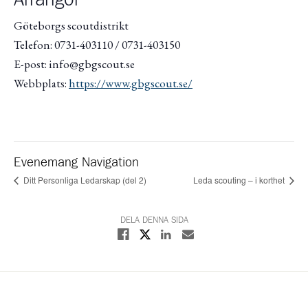
Arrangör
Göteborgs scoutdistrikt
Telefon: 0731-403110 / 0731-403150
E-post: info@gbgscout.se
Webbplats:
https://www.gbgscout.se/
Evenemang Navigation
Ditt Personliga Ledarskap (del 2)
Leda scouting – i korthet
DELA DENNA SIDA
Dela på X
Dela på Facebook
Dela på Linkedin
Dela med E-post