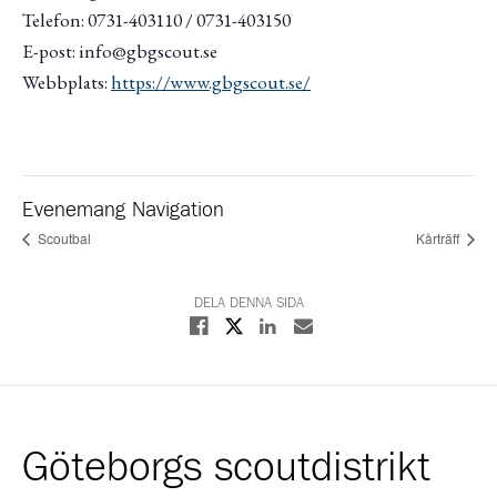
Telefon: 0731-403110 / 0731-403150
E-post: info@gbgscout.se
Webbplats:
https://www.gbgscout.se/
Evenemang Navigation
Scoutbal
Kårträff
DELA DENNA SIDA
Dela på X
Dela på Facebook
Dela på Linkedin
Dela med E-post
Göteborgs scoutdistrikt