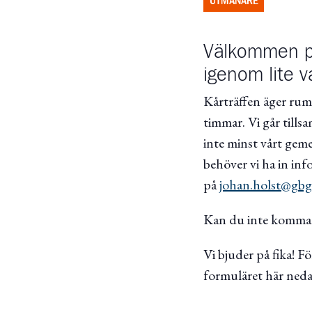
UTMANARE
Välkommen på 
igenom lite v
Kårträffen äger rum 
timmar. Vi går til
inte minst vårt gem
behöver vi ha in inf
på
johan.holst@gbg
Kan du inte komma d
Vi bjuder på fika! F
formuläret här neda