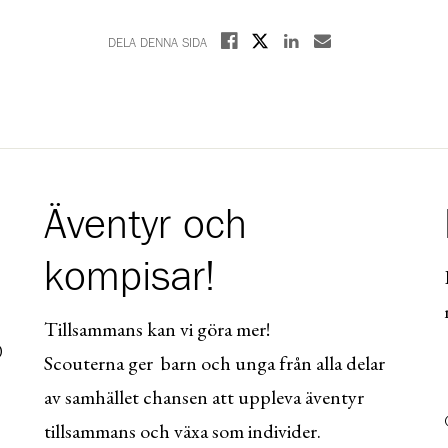
Dela på X
Dela på Facebook
Dela på Linkedin
Dela med E-post
DELA DENNA SIDA
Äventyr och
kompisar!
Tillsammans kan vi göra mer!
0
Scouterna ger barn och unga från alla delar
av samhället chansen att uppleva äventyr
tillsammans och växa som individer.