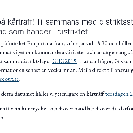
kårträff! Tillsammans med distriktsst
ad som händer i distriktet.
på kansliet Purpursnäckan, vi börjar vid 18:30 och håller p
lsammans igenom kommande aktiviteter och arrangemang s
ensamma distriktsläger
GBG2019
. Har du frågor, önskemå
ormationen senast en vecka innan. Maila direkt till ansvari
scout.se
.
etta datumet håller vi ytterligare en kårträff
torsdagen 
ör att veta hur mycket vi behöver handla behöver du därför
n.