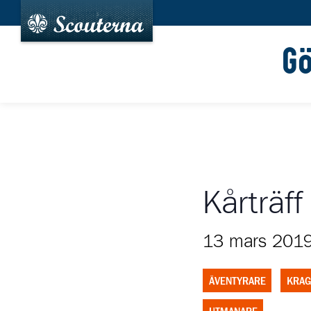
G
Kårträff
13 mars 201
ÄVENTYRARE
KRAG