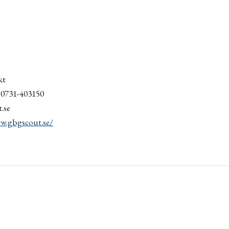
kt
/ 0731-403150
.se
w.gbgscout.se/