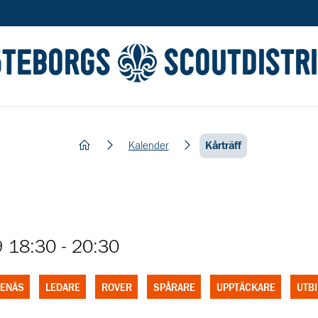
ÖTEBORGS
SCOUTDISTR
hem
Kalender
Kårträff
9 18:30
-
20:30
ENÄS
LEDARE
ROVER
SPÅRARE
UPPTÄCKARE
UTBI