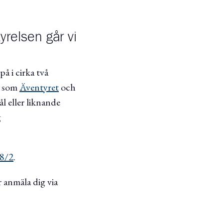
yrelsen går vi
å i cirka två
å som
Äventyret
och
l eller liknande
g
28/2
.
 anmäla dig via