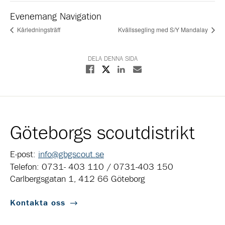
Evenemang Navigation
Kårledningsträff
Kvällssegling med S/Y Mandalay
DELA DENNA SIDA
Dela på X
Dela på Facebook
Dela på Linkedin
Dela med E-post
Göteborgs scoutdistrikt
E-post:
info@gbgscout.se
Telefon: 0731- 403 110 / 0731-403 150
Carlbergsgatan 1, 412 66 Göteborg
Kontakta oss