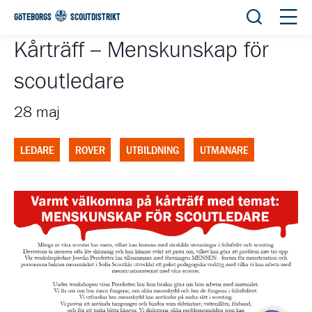
Öppna sök
Öppn
GÖTEBORGS
SCOUTDISTRIKT
Kårträff – Menskunskap för
scoutledare
28 maj
LEDARE
ROVER
UTBILDNING
UTMANARE