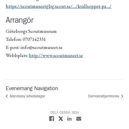
https://scoutmuseetgbg.scout.se/…/kvallsoppet-pa…/
Arrangör
Göteborgs Scoutmuseum
Telefon: 0707142331
E-post: info@scoutmuseet.se
Webbplats:
http://www.scoutmuseet.se
Evenemang Navigation
Mandalay arbetsdagar
Demokratijamboree
DELA DENNA SIDA
Dela på X
Dela på Facebook
Dela på Linkedin
Dela med E-post