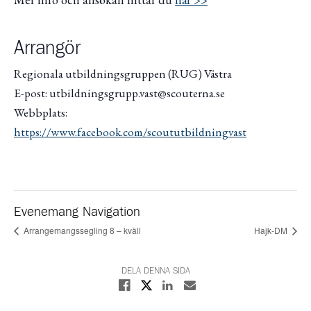
Arrangör
Regionala utbildningsgruppen (RUG) Västra
E-post: utbildningsgrupp.vast@scouterna.se
Webbplats:
https://www.facebook.com/scoututbildningvast
Evenemang Navigation
Arrangemangssegling 8 – kväll
Hajk-DM
DELA DENNA SIDA
Dela på X
Dela på Facebook
Dela på Linkedin
Dela med E-post