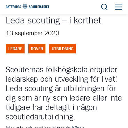
Öppna sök
Öppn
GÖTEBORGS
SCOUTDISTRIKT
Leda scouting – i korthet
13 september 2020
LEDARE
ROVER
UTBILDNING
Scouternas folkhögskola erbjuder
ledarskap och utveckling för livet!
Leda scouting är utbildningen för
dig som är ny som ledare eller inte
tidigare har deltagit i någon
scoutledarutbildning.
Mer info och ansökan hittar du
här >>