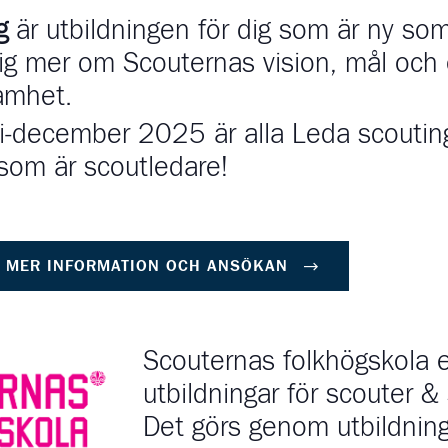
ng
är utbildningen för dig som är ny so
 dig mer om Scouternas vision, mål och
amhet.
i-december 2025 är alla Leda scouting
g som är scoutledare!
U MER INFORMATION OCH ANSÖKAN
Scouternas folkhögskola e
utbildningar för scouter &
Det görs genom utbildnin