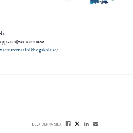
ola
upp.vast@scouterna.se
.scouternasfolkhogskola.se/
Dela på X
Dela på Facebook
Dela på Linkedin
Dela med E-post
DELA DENNA SIDA