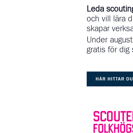
Leda scouti
och vill lära
skapar verks
Under august
gratis för di
HÄR HITTAR D