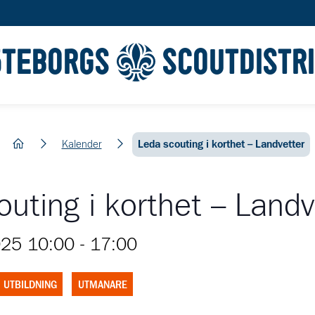
ÖTEBORGS
SCOUTDISTR
hem
Kalender
Leda scouting i korthet – Landvetter
uting i korthet – Landv
025 10:00
-
17:00
UTBILDNING
UTMANARE