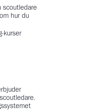
m scoutledare
 om hur du
-kurser
rbjuder
 scoutledare.
gssystemet