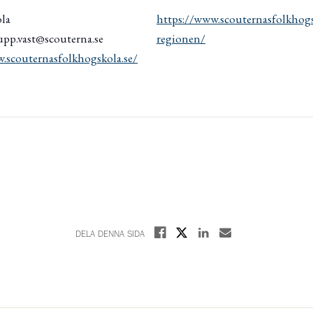
ola
https://www.scouternasfolkhogsk
upp.vast@scouterna.se
regionen/
.scouternasfolkhogskola.se/
Dela på X
Dela på Facebook
Dela på Linkedin
Dela med E-post
DELA DENNA SIDA