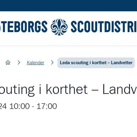
ÖTEBORGS
SCOUTDISTR
hem
Kalender
Leda scouting i korthet – Landvetter
uting i korthet – Landv
024 10:00
-
17:00