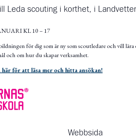
l Leda scouting i korthet, i Landvette
NUARI KL 10 – 17
bildningen för dig som är ny som scoutledare och vill lära
mål och om hur du skapar verksamhet.
 här för att l
äsa mer och hitta ansökan!
Webbsida