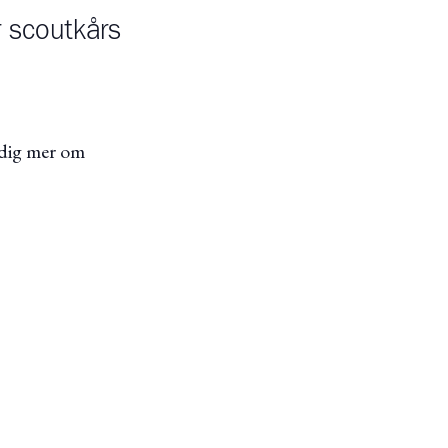
r scoutkårs
 dig mer om