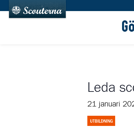
G
Leda sco
21 januari 2
UTBILDNING