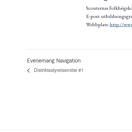
Scouternas Folkhögsk
E-post: utbildningsgr
Webbplats:
http://www
Evenemang Navigation
Distriktsstyrelsemöte #1