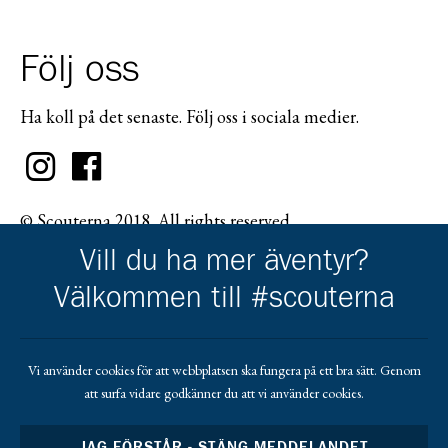
Följ oss
Ha koll på det senaste. Följ oss i sociala medier.
© Scouterna 2018. All rights reserved.
Vill du ha mer äventyr?
Välkommen till #scouterna
Scouternas partners
Vi använder cookies för att webbplatsen ska fungera på ett bra sätt. Genom
att surfa vidare godkänner du att vi använder cookies.
Gå till pl_50
JAG FÖRSTÅR - STÄNG MEDDELANDET