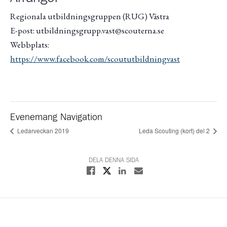
Regionala utbildningsgruppen (RUG) Västra
E-post: utbildningsgrupp.vast@scouterna.se
Webbplats:
https://www.facebook.com/scoututbildningvast
Evenemang Navigation
Ledarveckan 2019
Leda Scouting (kort) del 2
DELA DENNA SIDA
Dela på X
Dela på Facebook
Dela på Linkedin
Dela med E-post