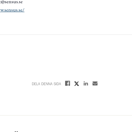
t@sensus.se
w.sensus.se/
Dela på X
Dela på Facebook
Dela på Linkedin
Dela med E-post
DELA DENNA SIDA