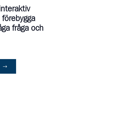
nteraktiv
 förebygga
åga fråga och