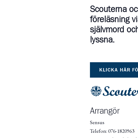
Scouterna och
föreläsning 
självmord och
lyssna.
KLICKA HÄR F
Arrangör
Sensus
Telefon: 076-1820963