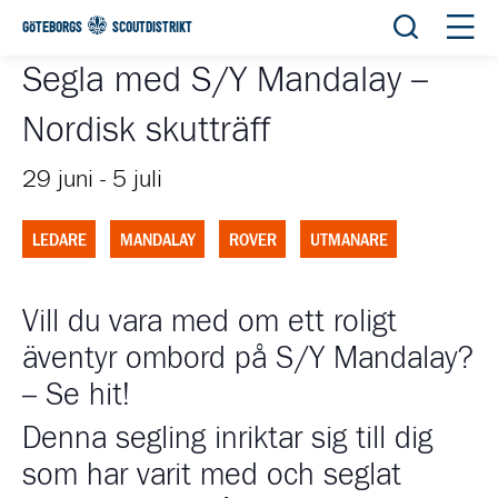
Öppna sök
Öppn
GÖTEBORGS
SCOUTDISTRIKT
Segla med S/Y Mandalay –
Nordisk skutträff
29 juni
-
5 juli
LEDARE
MANDALAY
ROVER
UTMANARE
Vill du vara med om ett roligt
äventyr ombord på S/Y Mandalay?
– Se hit!
Denna segling inriktar sig till dig
som har varit med och seglat