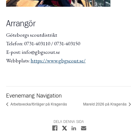
Arrangör
Göteborgs scoutdistrikt
Telefon: 0731-403110 / 0731-403150
E-post: info@gbgscout.se
Webbplats:
https://www.gbgscout.se/
Evenemang Navigation
Arbetsvecka/förläger på Kragenäs
Mareld 2026 på Kragenäs
DELA DENNA SIDA
Dela på X
Dela på Facebook
Dela på Linkedin
Dela med E-post