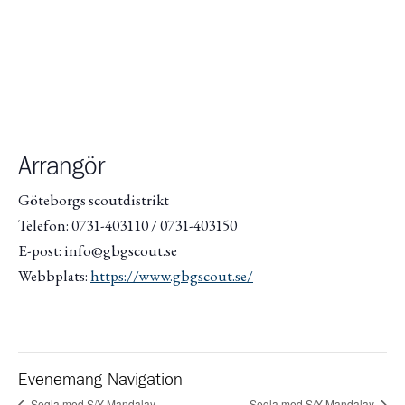
Arrangör
Göteborgs scoutdistrikt
Telefon: 0731-403110 / 0731-403150
E-post: info@gbgscout.se
Webbplats:
https://www.gbgscout.se/
Evenemang Navigation
Segla med S/Y Mandalay
Segla med S/Y Mandalay