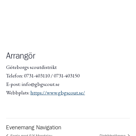
Arrangör
Göteborgs scoutdistrikt
Telefon: 0731-403110 / 0731-403150
E-post: info@gbgscout.se
Webbplats:
https://www.gbgscout.se/
Evenemang Navigation
Segla med S/Y Mandalay
Distriktsstämma