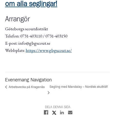
om alla seglingar!
Arrangör
Göteborgs scoutdistrikt
Telefon: 0731-403110 / 0731-403150
E-post: info@gbgscout.se
Webbplats:
https://www.gbgscout.se/
Evenemang Navigation
Segling med Mandalay – Nordisk skutträff
Arbetsvecka på Kragenäs
DELA DENNA SIDA
Dela på X
Dela på Facebook
Dela på Linkedin
Dela med E-post