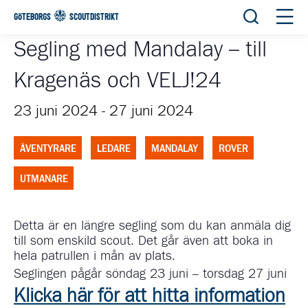
Öppna sök
Öppn
GÖTEBORGS
SCOUTDISTRIKT
Segling med Mandalay – till
Kragenäs och VELJ!24
23 juni 2024
-
27 juni 2024
ÄVENTYRARE
LEDARE
MANDALAY
ROVER
UTMANARE
Detta är en längre segling som du kan anmäla dig
till som enskild scout. Det går även att boka in
hela patrullen i mån av plats.
Seglingen pågår söndag 23 juni – torsdag 27 juni
Klicka här för att hitta information