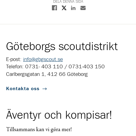
DELA DENNA SIDA
Dela på X
Dela på Facebook
Dela på Linkedin
Dela med E-post
Göteborgs scoutdistrikt
E-post:
info@gbgscout.se
Telefon: 0731- 403 110 / 0731-403 150
Carlbergsgatan 1, 412 66 Göteborg
Kontakta oss
Äventyr och kompisar!
Tillsammans kan vi göra mer!