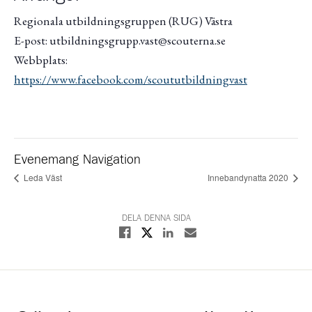
Regionala utbildningsgruppen (RUG) Västra
E-post: utbildningsgrupp.vast@scouterna.se
Webbplats:
https://www.facebook.com/scoututbildningvast
Evenemang Navigation
Leda Väst
Innebandynatta 2020
DELA DENNA SIDA
Dela på X
Dela på Facebook
Dela på Linkedin
Dela med E-post