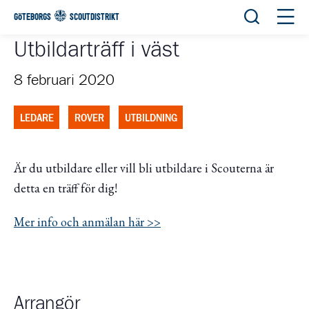
Öppna sök
Öppn
GÖTEBORGS
SCOUTDISTRIKT
Utbildarträff i väst
8 februari 2020
LEDARE
ROVER
UTBILDNING
Är du utbildare eller vill bli utbildare i Scouterna är
detta en träff för dig!
Mer info och anmälan här >>
Arrangör