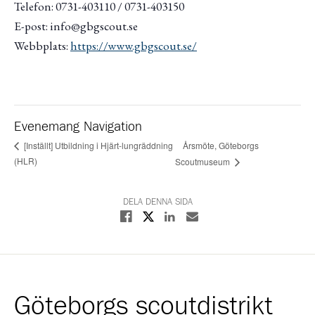
Telefon: 0731-403110 / 0731-403150
E-post: info@gbgscout.se
Webbplats:
https://www.gbgscout.se/
Evenemang Navigation
Årsmöte, Göteborgs
[Inställt] Utbildning i Hjärt-lungräddning
(HLR)
Scoutmuseum
DELA DENNA SIDA
Dela på X
Dela på Facebook
Dela på Linkedin
Dela med E-post
Göteborgs scoutdistrikt