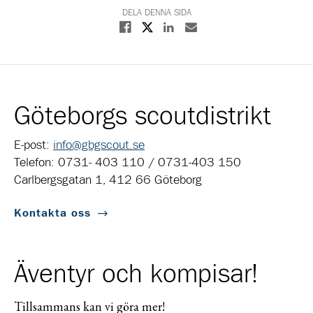
DELA DENNA SIDA
Dela på X
Dela på Facebook
Dela på Linkedin
Dela med E-post
Göteborgs scoutdistrikt
E-post:
info@gbgscout.se
Telefon: 0731- 403 110 / 0731-403 150
Carlbergsgatan 1, 412 66 Göteborg
Kontakta oss
Äventyr och kompisar!
Tillsammans kan vi göra mer!