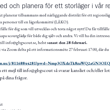
med och planera för ett storläger i vår r
 planerar tillsammans med närliggande distrikt för ett regionsläge
era personer till en lägerkommitté (LÄKO).
lfälle för dig som vill utvecklas och testa något nytt! Du får tillfäll
kapa scoutglädje för både dig själv och andra. Vi vill ha din intres
 till info@gbgscout.se, helst s
enast den 28 februari.
 via Zoom delta på ett informationsmöte 27 februari 17:00, där du k
zoom.us/j/81168844281?pwd=Nmp3OXdzTk8zaWQ2aGN3OE
tt mejl till info@gbgscout så svarar kansliet och/eller lots
på dina frågor.
kt