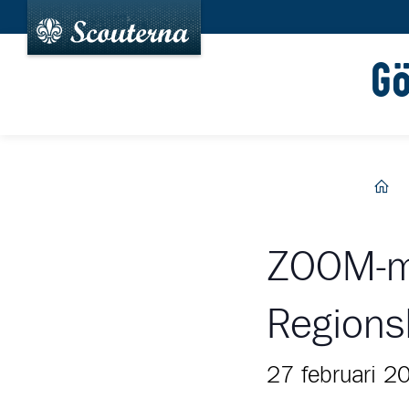
G
hem
ZOOM-m
Regions
27 februari 2