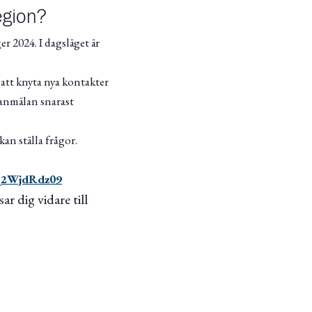
egion?
r 2024. I dagsläget är
e att knyta nya kontakter
seanmälan snarast
an ställa frågor.
Q2WjdRdz09
ar dig vidare till