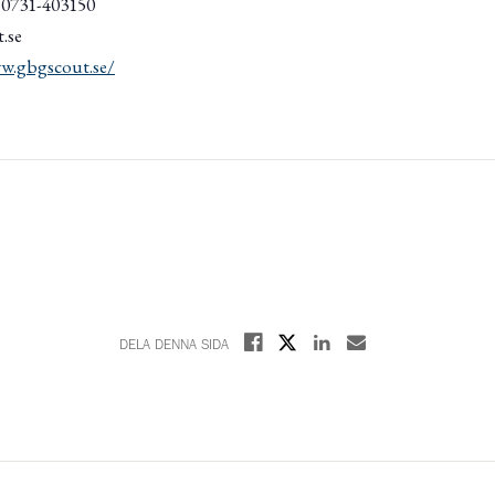
/ 0731-403150
.se
w.gbgscout.se/
Dela på X
Dela på Facebook
Dela på Linkedin
Dela med E-post
DELA DENNA SIDA