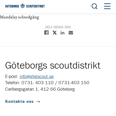
Öppna sök
Öppn
GÖTEBORGS
SCOUTDISTRIKT
Mandalay solnedgång
DELA DENNA SIDA
Dela på X
Dela på Facebook
Dela på Linkedin
Dela med E-post
Göteborgs scoutdistrikt
E-post:
info@gbgscout.se
Telefon: 0731- 403 110 / 0731-403 150
Carlbergsgatan 1, 412 66 Göteborg
Kontakta oss