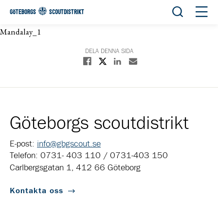
Öppna sök
Öppn
GÖTEBORGS
SCOUTDISTRIKT
Mandalay_1
DELA DENNA SIDA
Dela på X
Dela på Facebook
Dela på Linkedin
Dela med E-post
Göteborgs scoutdistrikt
E-post:
info@gbgscout.se
Telefon: 0731- 403 110 / 0731-403 150
Carlbergsgatan 1, 412 66 Göteborg
Kontakta oss