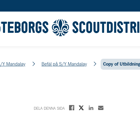
ÖTEBORGS
SCOUTDISTR
/Y Mandalay
Befäl på S/Y Mandalay
Copy of Utbildnin
Dela på X
Dela på Facebook
Dela på Linkedin
Dela med E-post
DELA DENNA SIDA