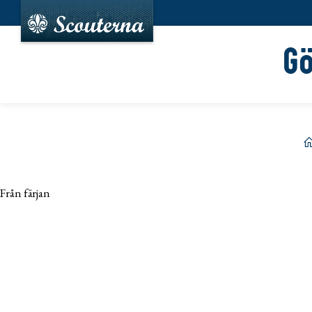
G
h
Från färjan