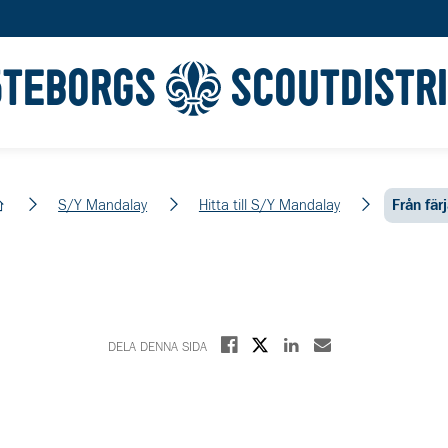
ÖTEBORGS
SCOUTDISTR
em
S/Y Mandalay
Hitta till S/Y Mandalay
Från fär
Dela på X
Dela på Facebook
Dela på Linkedin
Dela med E-post
DELA DENNA SIDA