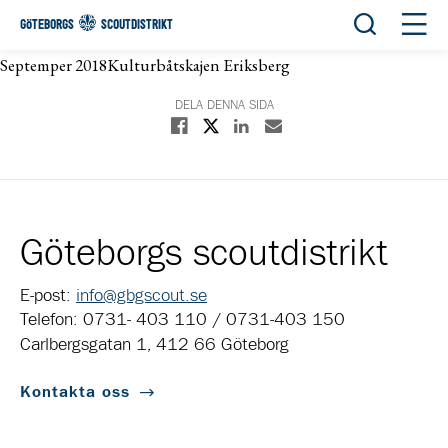
Öppna sök
Öppn
GÖTEBORGS
SCOUTDISTRIKT
Septemper 2018Kulturbåtskajen Eriksberg
DELA DENNA SIDA
Dela på X
Dela på Facebook
Dela på Linkedin
Dela med E-post
Göteborgs scoutdistrikt
E-post:
info@gbgscout.se
Telefon: 0731- 403 110 / 0731-403 150
Carlbergsgatan 1, 412 66 Göteborg
Kontakta oss