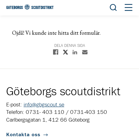
Öppna sök
Öppn
GÖTEBORGS
SCOUTDISTRIKT
Ojdå! Vi kunde inte hitta ditt formulär.
DELA DENNA SIDA
Dela på X
Dela på Facebook
Dela på Linkedin
Dela med E-post
Göteborgs scoutdistrikt
E-post:
info@gbgscout.se
Telefon: 0731- 403 110 / 0731-403 150
Carlbergsgatan 1, 412 66 Göteborg
Kontakta oss