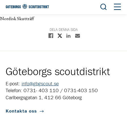
Öppna sök
Öppn
GÖTEBORGS
SCOUTDISTRIKT
Nordisk Skutträff
DELA DENNA SIDA
Dela på X
Dela på Facebook
Dela på Linkedin
Dela med E-post
Göteborgs scoutdistrikt
E-post:
info@gbgscout.se
Telefon: 0731- 403 110 / 0731-403 150
Carlbergsgatan 1, 412 66 Göteborg
Kontakta oss