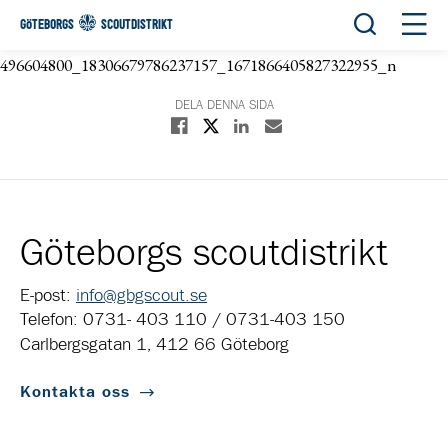
Öppna sök
Öppn
GÖTEBORGS
SCOUTDISTRIKT
496604800_18306679786237157_1671866405827322955_n
DELA DENNA SIDA
Dela på X
Dela på Facebook
Dela på Linkedin
Dela med E-post
Göteborgs scoutdistrikt
E-post:
info@gbgscout.se
Telefon: 0731- 403 110 / 0731-403 150
Carlbergsgatan 1, 412 66 Göteborg
Kontakta oss