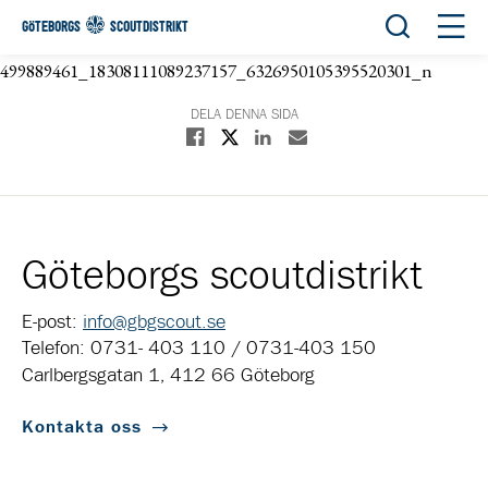
Öppna sök
Öppn
GÖTEBORGS
SCOUTDISTRIKT
499889461_18308111089237157_6326950105395520301_n
DELA DENNA SIDA
Dela på X
Dela på Facebook
Dela på Linkedin
Dela med E-post
Göteborgs scoutdistrikt
E-post:
info@gbgscout.se
Telefon: 0731- 403 110 / 0731-403 150
Carlbergsgatan 1, 412 66 Göteborg
Kontakta oss