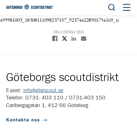
Öppna sök
Öppn
GÖTEBORGS
SCOUTDISTRIKT
499981003_18308111098237157_923744228901754169_n
DELA DENNA SIDA
Dela på X
Dela på Facebook
Dela på Linkedin
Dela med E-post
Göteborgs scoutdistrikt
E-post:
info@gbgscout.se
Telefon: 0731- 403 110 / 0731-403 150
Carlbergsgatan 1, 412 66 Göteborg
Kontakta oss