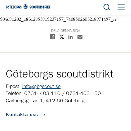
Öppna sök
Öppn
GÖTEBORGS
SCOUTDISTRIKT
504691202_18312853915237157_7408502603218971497_n
DELA DENNA SIDA
Dela på X
Dela på Facebook
Dela på Linkedin
Dela med E-post
Göteborgs scoutdistrikt
E-post:
info@gbgscout.se
Telefon: 0731- 403 110 / 0731-403 150
Carlbergsgatan 1, 412 66 Göteborg
Kontakta oss