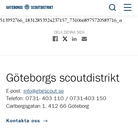
Öppna sök
Öppn
GÖTEBORGS
SCOUTDISTRIKT
513992766_18312853924237157_7310668975720589716_n
DELA DENNA SIDA
Dela på X
Dela på Facebook
Dela på Linkedin
Dela med E-post
Göteborgs scoutdistrikt
E-post:
info@gbgscout.se
Telefon: 0731- 403 110 / 0731-403 150
Carlbergsgatan 1, 412 66 Göteborg
Kontakta oss