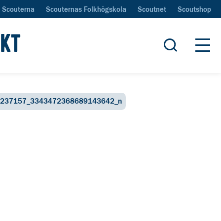
Scouterna
Scouternas Folkhögskola
Scoutnet
Scoutshop
IKT
Öppna sök
Öpp
237157_3343472368689143642_n