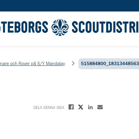
ÖTEBORGS
SCOUTDISTR
nare och Rover på S/Y Mandalay
515884800_18313448563
Dela på X
Dela på Facebook
Dela på Linkedin
Dela med E-post
DELA DENNA SIDA