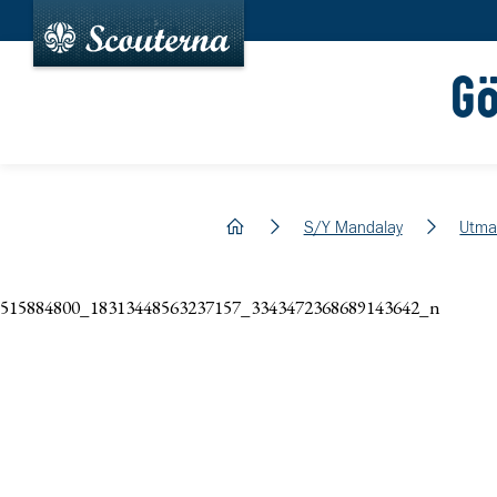
G
hem
S/Y Mandalay
Utma
515884800_18313448563237157_3343472368689143642_n