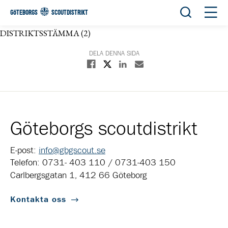
Öppna sök
Öppn
GÖTEBORGS
SCOUTDISTRIKT
DISTRIKTSSTÄMMA (2)
DELA DENNA SIDA
Dela på X
Dela på Facebook
Dela på Linkedin
Dela med E-post
Göteborgs scoutdistrikt
E-post:
info@gbgscout.se
Telefon: 0731- 403 110 / 0731-403 150
Carlbergsgatan 1, 412 66 Göteborg
Kontakta oss