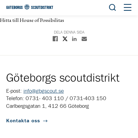
Öppna sök
Öppn
GÖTEBORGS
SCOUTDISTRIKT
Hitta till House of Possibilitas
DELA DENNA SIDA
Dela på X
Dela på Facebook
Dela på Linkedin
Dela med E-post
Göteborgs scoutdistrikt
E-post:
info@gbgscout.se
Telefon: 0731- 403 110 / 0731-403 150
Carlbergsgatan 1, 412 66 Göteborg
Kontakta oss