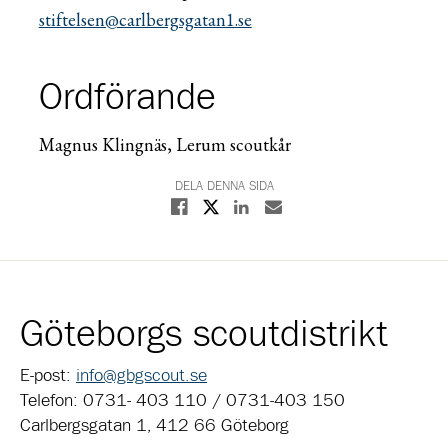
stiftelsen@carlbergsgatan1.se
Ordförande
Magnus Klingnäs, Lerum scoutkår
DELA DENNA SIDA
Dela på X
Dela på Facebook
Dela på Linkedin
Dela med E-post
Göteborgs scoutdistrikt
E-post:
info@gbgscout.se
Telefon: 0731- 403 110 / 0731-403 150
Carlbergsgatan 1, 412 66 Göteborg