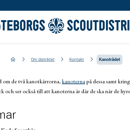
ÖTEBORGS
SCOUTDISTR
hem
Om distriktet
Kontakt
Kanotrådet
d om de två kanotkärrorna,
kanoterna
på dessa samt kring
kick och ser också till att kanoterna är där de ska när de hyrs
mar
 Kode Scoutkår