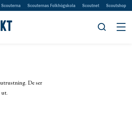
Scouterna
Scouternas Folkhögskola
Scoutnet
Scoutshop
IKT
Öppna sök
Öpp
utrustning. De ser
 ut.