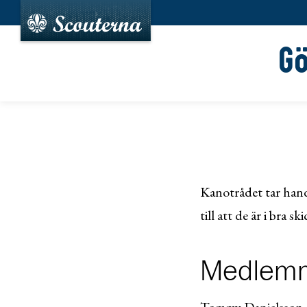
G
Kanotrådet tar han
till att de är i bra s
Medlem
Tommy Danielsson,