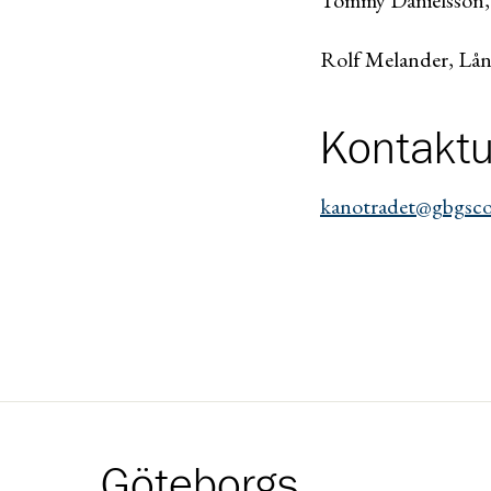
Rolf Melander, Lån
Kontaktu
kanotradet@gbgsco
Göteborgs