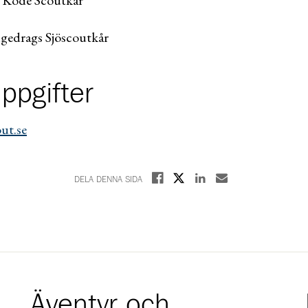
gedrags Sjöscoutkår
ppgifter
ut.se
Dela på X
Dela på Facebook
Dela på Linkedin
Dela med E-post
DELA DENNA SIDA
Äventyr och