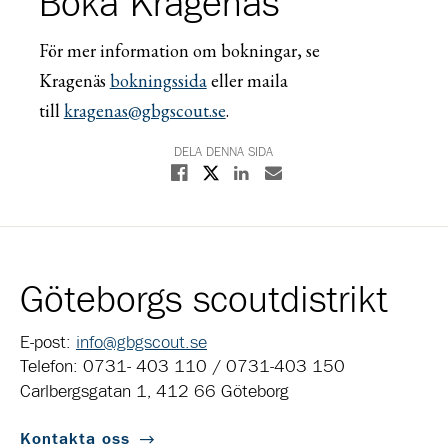
Boka Kragenäs
För mer information om bokningar, se
Kragenäs
bokningssida
eller maila
till
kragenas@gbgscout.se
.
DELA DENNA SIDA
Dela på X
Dela på Facebook
Dela på Linkedin
Dela med E-post
Göteborgs scoutdistrikt
E-post:
info@gbgscout.se
Telefon: 0731- 403 110 / 0731-403 150
Carlbergsgatan 1, 412 66 Göteborg
Kontakta oss