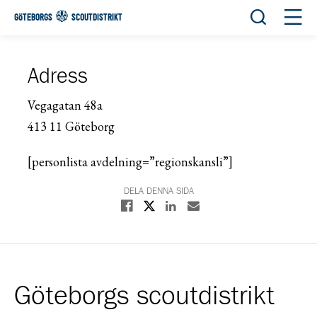
Öppna sök
Öppn
GÖTEBORGS
SCOUTDISTRIKT
Adress
Vegagatan 48a
413 11 Göteborg
[personlista avdelning=”regionskansli”]
DELA DENNA SIDA
Dela på X
Dela på Facebook
Dela på Linkedin
Dela med E-post
Göteborgs scoutdistrikt