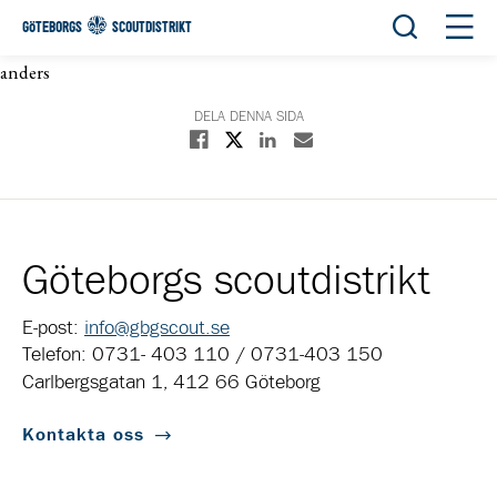
Öppna sök
Öppn
GÖTEBORGS
SCOUTDISTRIKT
anders
DELA DENNA SIDA
Dela på X
Dela på Facebook
Dela på Linkedin
Dela med E-post
Göteborgs scoutdistrikt
E-post:
info@gbgscout.se
Telefon: 0731- 403 110 / 0731-403 150
Carlbergsgatan 1, 412 66 Göteborg
Kontakta oss