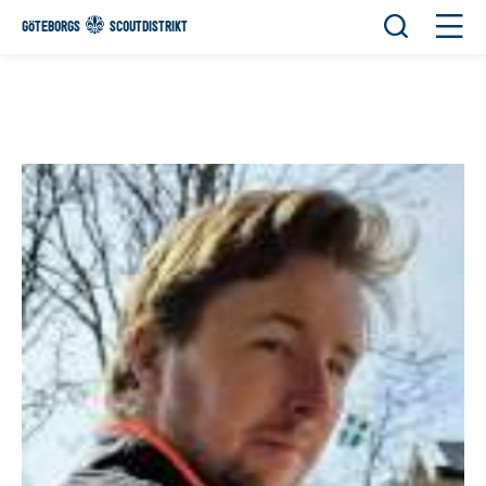
Öppna sök
Öppn
GÖTEBORGS
SCOUTDISTRIKT