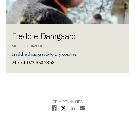
Freddie Damgaard
VICE ORDFÖRANDE
freddie.damgaard@gbgscout.se
Mobil: 072-860 58 58
DELA DENNA SIDA
Dela på X
Dela på Facebook
Dela på Linkedin
Dela med E-post