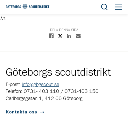
Öppna sök
Öppn
GÖTEBORGS
SCOUTDISTRIKT
Ä2
DELA DENNA SIDA
Dela på X
Dela på Facebook
Dela på Linkedin
Dela med E-post
Göteborgs scoutdistrikt
E-post:
info@gbgscout.se
Telefon: 0731- 403 110 / 0731-403 150
Carlbergsgatan 1, 412 66 Göteborg
Kontakta oss