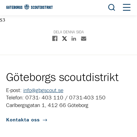
Öppna sök
Öppn
GÖTEBORGS
SCOUTDISTRIKT
S3
DELA DENNA SIDA
Dela på X
Dela på Facebook
Dela på Linkedin
Dela med E-post
Göteborgs scoutdistrikt
E-post:
info@gbgscout.se
Telefon: 0731- 403 110 / 0731-403 150
Carlbergsgatan 1, 412 66 Göteborg
Kontakta oss