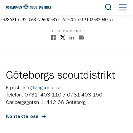
Öppna sök
Öppn
GÖTEBORGS
SCOUTDISTRIKT
73286215_3240687996003857_6132055719102382080_o
DELA DENNA SIDA
Dela på X
Dela på Facebook
Dela på Linkedin
Dela med E-post
Göteborgs scoutdistrikt
E-post:
info@gbgscout.se
Telefon: 0731- 403 110 / 0731-403 150
Carlbergsgatan 1, 412 66 Göteborg
Kontakta oss