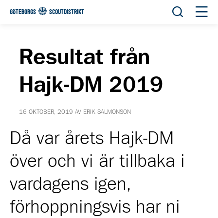
Öppna sök
Öppn
GÖTEBORGS
SCOUTDISTRIKT
Resultat från
Hajk-DM 2019
16 OKTOBER, 2019 AV ERIK SALMONSON
Då var årets Hajk-DM
över och vi är tillbaka i
vardagens igen,
förhoppningsvis har ni