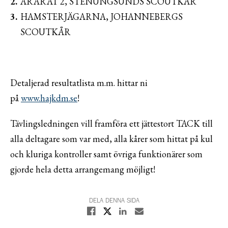
ARARAT 2, STENUNGSUNDS SCOUTKÅR
HAMSTERJÄGARNA, JOHANNEBERGS
SCOUTKÅR
Detaljerad resultatlista m.m. hittar ni
på
www.hajkdm.se
!
Tävlingsledningen vill framföra ett jättestort TACK till
alla deltagare som var med, alla kårer som hittat på kul
och kluriga kontroller samt övriga funktionärer som
gjorde hela detta arrangemang möjligt!
DELA DENNA SIDA
Dela på X
Dela på Facebook
Dela på Linkedin
Dela med E-post