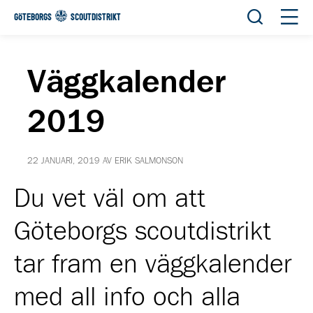
Öppna sök
Öppn
GÖTEBORGS
SCOUTDISTRIKT
Väggkalender
2019
22 JANUARI, 2019 AV ERIK SALMONSON
Du vet väl om att
Göteborgs scoutdistrikt
tar fram en väggkalender
med all info och alla