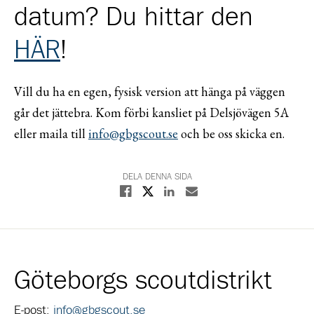
datum? Du hittar den
HÄR
!
Vill du ha en egen, fysisk version att hänga på väggen
går det jättebra. Kom förbi kansliet på Delsjövägen 5A
eller maila till
info@gbgscout.se
och be oss skicka en.
DELA DENNA SIDA
Dela på X
Dela på Facebook
Dela på Linkedin
Dela med E-post
Göteborgs scoutdistrikt
E-post:
info@gbgscout.se