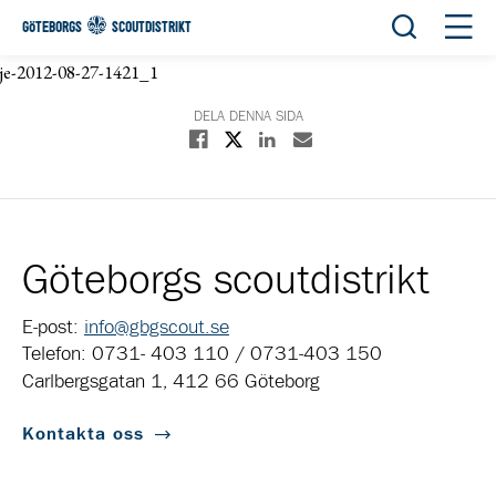
Öppna sök
Öppn
GÖTEBORGS
SCOUTDISTRIKT
je-2012-08-27-1421_1
DELA DENNA SIDA
Dela på X
Dela på Facebook
Dela på Linkedin
Dela med E-post
Göteborgs scoutdistrikt
E-post:
info@gbgscout.se
Telefon: 0731- 403 110 / 0731-403 150
Carlbergsgatan 1, 412 66 Göteborg
Kontakta oss