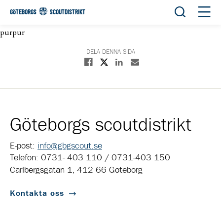
Öppna sök
Öppn
GÖTEBORGS
SCOUTDISTRIKT
purpur
DELA DENNA SIDA
Dela på X
Dela på Facebook
Dela på Linkedin
Dela med E-post
Göteborgs scoutdistrikt
E-post:
info@gbgscout.se
Telefon: 0731- 403 110 / 0731-403 150
Carlbergsgatan 1, 412 66 Göteborg
Kontakta oss